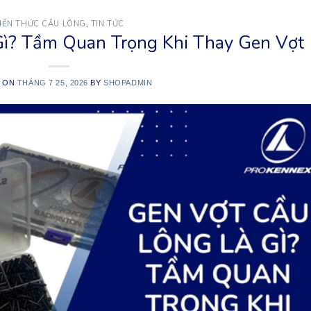
IẾN THỨC CẦU LÔNG
,
TIN TỨC
Gì? Tầm Quan Trọng Khi Thay Gen Vợt
D ON
THÁNG 7 25, 2026
BY
SHOPADMIN