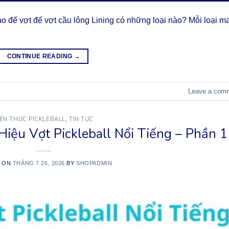
o đế vợt đế vợt cầu lông Lining có những loại nào? Mỗi loại m
CONTINUE READING
→
Leave a com
IẾN THỨC PICKLEBALL
,
TIN TỨC
ệu Vợt Pickleball Nổi Tiếng – Phần 1
D ON
THÁNG 7 26, 2026
BY
SHOPADMIN