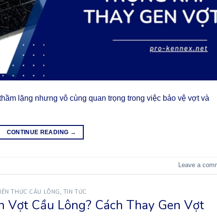
ò thầm lặng nhưng vô cùng quan trọng trong việc bảo vệ vợt và
CONTINUE READING
→
Leave a com
IẾN THỨC CẦU LÔNG
,
TIN TỨC
n Vợt Cầu Lông? Cách Thay Gen Vợt