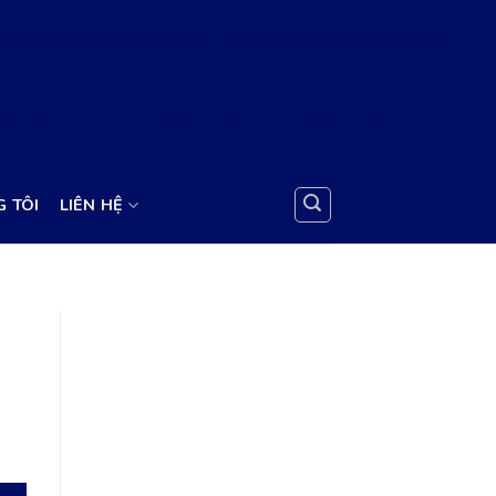
tional comments are ignored by all supported browsers. in
tional comments are ignored by all supported browsers. in
 TÔI
LIÊN HỆ