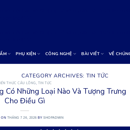
i với một tham số đã bị
loại bỏ
kể từ phiên bản 6.9.0! IE condi
php
on line
6131
i với một tham số đã bị
loại bỏ
kể từ phiên bản 6.9.0! IE condi
php
on line
6131
HẨM
PHỤ KIỆN
CÔNG NGHỆ
BÀI VIẾT
VỀ CHÚNG
CATEGORY ARCHIVES:
TIN TỨC
IẾN THỨC CẦU LÔNG
,
TIN TỨC
ng Có Những Loại Nào Và Tượng Trưng
Cho Điều Gì
D ON
THÁNG 7 26, 2026
BY
SHOPADMIN