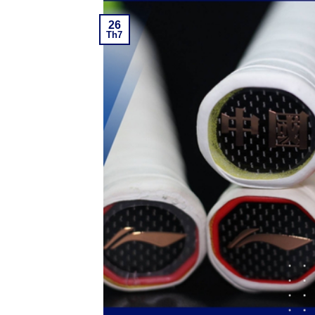
26
Th7